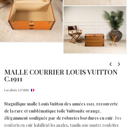
Skip
to
MALLE COURRIER LOUIS VUITTON
the
C.1911
beginning
of
Localisée à PARIS
the
images
Magnifique malle Louis Vuitton des années 1911, recouverte
gallery
de la rare et emblématique toile Vuittonite orange,
élégamment soulignée par de robustes bordures en cuir
. Des
renforts en cuir habillent les angles, tandis que quatre roulettes