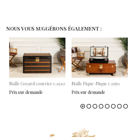
NOUS VOUS SUGGÉRONS ÉGALEMENT :
Malle Goyard courrier c.1910
Malle Pique-Nique c.1950
M
c
Prix sur demande
Prix sur demande
P