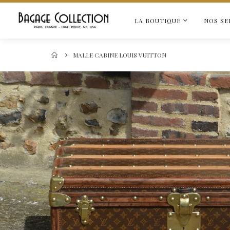
LA BOUTIQUE
NOS SE
MALLE CABINE LOUIS VUITTON
Skip
to
the
end
of
the
images
gallery