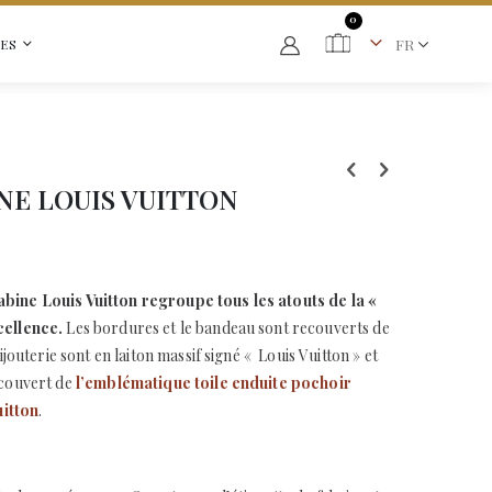
articles
0
ES
Cart
NE LOUIS VUITTON
bine Louis Vuitton regroupe tous les atouts de la «
cellence.
Les bordures et le bandeau sont recouverts de
bijouterie sont en laiton massif signé «
Louis Vuitton » et
ecouvert de
l’emblématique toile enduite pochoir
itton
.