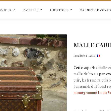
RVICES
L’ATELIER
L'HISTOIRE
CARNET DE VOYAG
MALLE CABI
Localisée à PARIS
Cette superbe malle ca
malle de luxe » par ex
cuir, les fermoirs et la 
l’ensemble du fût est r
monogrammé Louis Vu