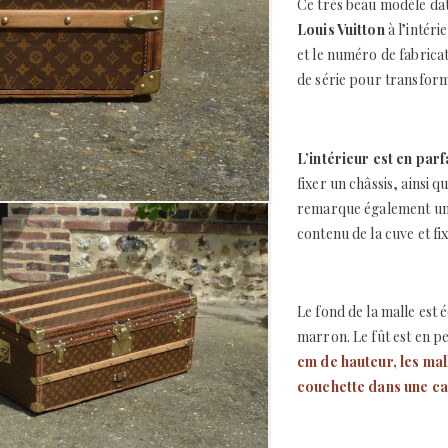
Ce très beau modèle da
Louis Vuitton
à l’intéri
et le numéro de fabrica
de série pour transform
L’intérieur est en parf
fixer un châssis, ainsi
remarque également un 
contenu de la cuve et fi
Le fond de la malle est 
marron. Le fût est en pe
cm de hauteur, les mal
couchette dans une ca