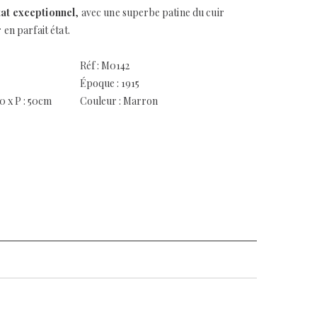
tat exceptionnel
, avec une superbe patine du cuir
 en parfait état.
Réf : M0142
Époque : 1915
80 x P : 50cm
Couleur : Marron