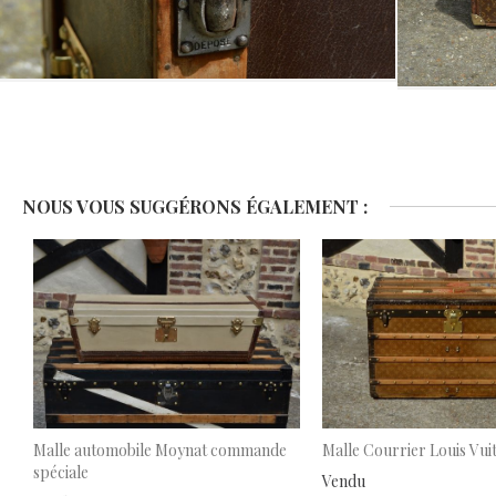
Skip
to
the
beginning
NOUS VOUS SUGGÉRONS ÉGALEMENT :
of
the
images
gallery
Malle automobile Moynat commande
Malle Courrier Louis Vui
spéciale
Vendu