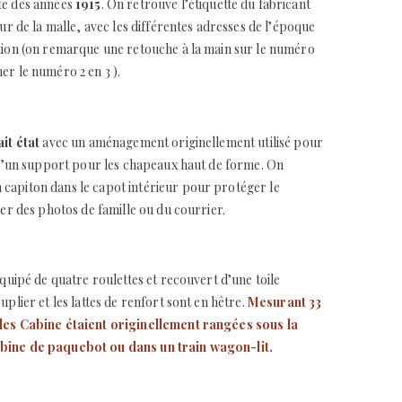
te des années
1915
. On retrouve l’étiquette du fabricant
eur de la malle, avec les différentes adresses de l’époque
tion (on remarque une retouche à la main sur le numéro
er le numéro 2 en 3 ).
ait état
avec un aménagement originellement utilisé pour
 qu’un support pour les chapeaux haut de forme. On
capiton dans le capot intérieur pour protéger le
xer des photos de famille ou du courrier.
équipé de quatre roulettes et recouvert d’une toile
uplier et les lattes de renfort sont en hêtre.
Mesurant 33
les Cabine étaient originellement rangées sous la
bine de paquebot ou dans un train wagon-lit.