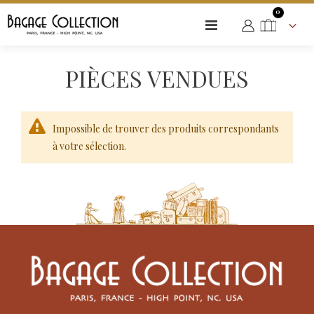
PIÈCES VENDUES
articles
0
Basculer
Cart
la
navigation
PIÈCES VENDUES
Impossible de trouver des produits correspondants
à votre sélection.