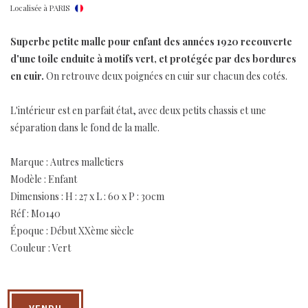
Localisée à PARIS
of
the
Superbe petite malle pour enfant des années 1920 recouverte
images
d'une toile enduite à motifs vert, et protégée par des bordures
gallery
en cuir.
On retrouve deux poignées en cuir sur chacun des cotés.
L'intérieur est en parfait état, avec deux petits chassis et une
séparation dans le fond de la malle.
Marque : Autres malletiers
Modèle : Enfant
Dimensions : H : 27 x L : 60 x P : 30cm
Réf : M0140
Époque : Début XXème siècle
Couleur : Vert
VENDU