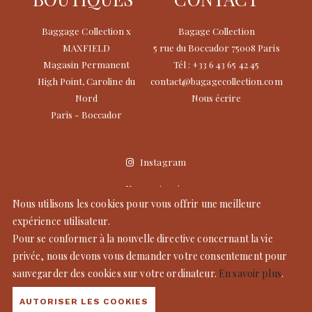
Baggage Collection x
Bagage Collection
MAXFIELD
5 rue du Boccador 75008 Paris
Magasin Permanent
Tél : +33 6 43 65 42 45
High Point, Caroline du
contact@bagagecollection.com
Nord
Nous écrire
Paris - Boccador
Instagram
Nos partenaires
Nous utilisons les cookies pour vous offrir une meilleure
Mentions légales
expérience utilisateur.
CGV
Pour se conformer à la nouvelle directive concernant la vie
privée, nous devons vous demander votre consentement pour
sauvegarder des cookies sur votre ordinateur.
En savoir plus
.
© Copyright 2025 Bagage Collection. Tous droits réservés -
Création de site par
Codsense
AUTORISER LES COOKIES