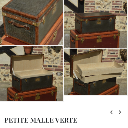
Skip
to
PETITE MALLE VERTE
the
beginning