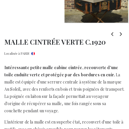
Skip
to
MALLE CINTRÉE VERTE C.1920
the
beginning
Localisée à PARIS
of
the
Intéressante petite malle cabine cintrée, recouverte d'une
images
toile enduite verte et protégée par des bordures en cuir.
La
gallery
malle est équipée d'une serrure centrale à système de la marque
Au Soleil, avec des renforts en bois et trois poignées de transport.
La poignée en laiton sur la façade permettait au voyageur
d'origine de récupérer sa malle, une fois rangée sous sa
couchette pendant un voyage.
L'intérieur de la malle est en superbe état, recouvert d'une toile à